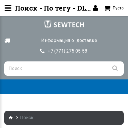
Поиск - По тегу - DLU-5494N
Пусто
Информация о доставке
+7 (771) 275 05 58
Togg
navig
Поиск