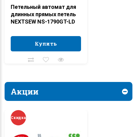
Петельный автомат для
длинных прямых петель
NEXTSEW NS-1790GT-LD
Купить
Купить
Акции
Скидка