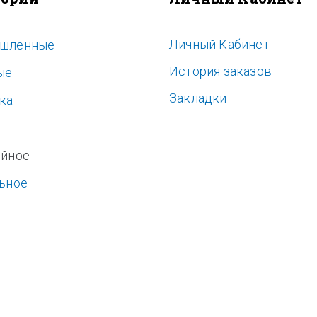
Личный Кабинет
шленные
История заказов
ые
Закладки
ка
ь
ойное
ьное
е