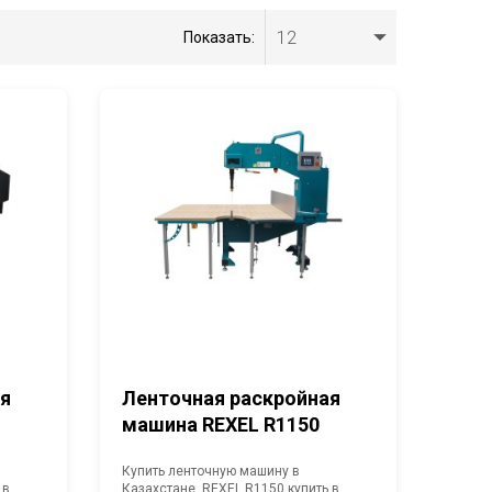
12
Показать:
ая
Ленточная раскройная
машина REXEL R1150
Купить ленточную машину в
 в
Казахстане. REXEL R1150 купить в