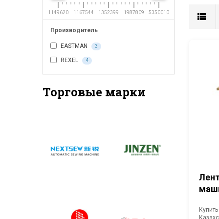
1149620
1167544
1352399
1987809
5350010
Производитель
EASTMAN
3
REXEL
4
Торговые марки
Лент
маши
Купить
Казахс