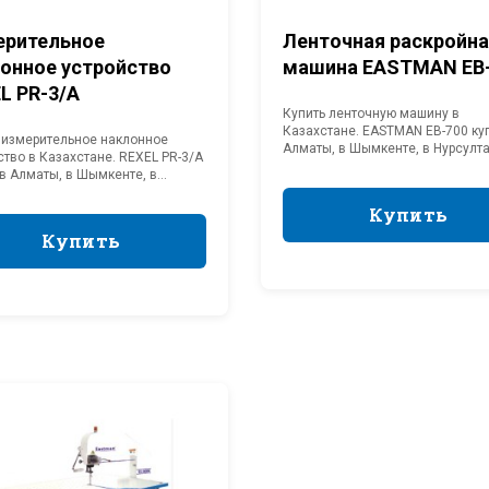
ерительное
Ленточная раскройн
онное устройство
машина EASTMAN EB
L PR-3/A
ка
Скидка
Купить ленточную машину в
Казахстане. EASTMAN EB-700 куп
 измерительное наклонное
Алматы, в Шымкенте, в Нурсулта
ство в Казахстане. REXEL PR-3/A
Караганду, в Астану. Купить
 в Алматы, в Шымкенте, в
раскройную машину с доставкой
тане, в Караганду, в Астану.
EASTMAN EB-700 Цена от
 раскройное оборудование с
Купить
Купить
производителя. Официальный
кой. REXEL PR-3/A Цена от
представитель EASTMAN в Казах
Купить
Купить
одителя. Официальный
авитель REXEL в Казахстане.
лок JUKI МО-6804S
Швейная машина JUKI
-30H)
3568A-G
Купить
Купить
Купить
Купить