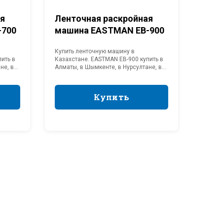
ая
Ленточная раскройная
-700
машина EASTMAN EB-900
Скидка
Скид
Купить ленточную машину в
ить в
Казахстане. EASTMAN EB-900 купить в
не, в
Алматы, в Шымкенте, в Нурсултане, в
Караганду, в Астану. Купить
.
раскройную машину с доставкой.
EASTMAN EB-900 Цена от
Купить
Купить
производителя. Официальный
стане.
представитель EASTMAN в Казахстане.
 LH-
Швейная машина JUKI LH-
Шве
3568A-S
356
Купить
Купить