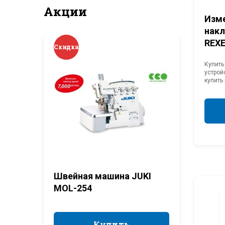
Акции
Изм
накл
REXE
Скидка
Скид
Купить
устрой
купить
Нурсул
Купить
достав
произв
предст
Швейная машина JUKI
Овер
MOL-254
(OE4
Купить
Купить