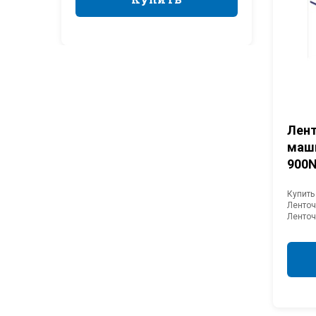
Лент
маш
900
Купить
Ленточ
Ленточ
EASTMA