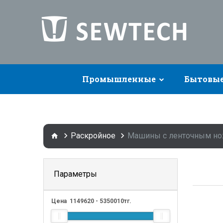
Промышленные
Бытовы
Раскройное
Машины с ленточным н
Параметры
Цена
1149620
-
5350010
тг.