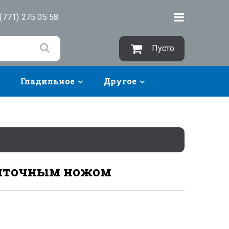
(771) 275 05 58
Пусто
Гладильное
Другое
енточным ножом