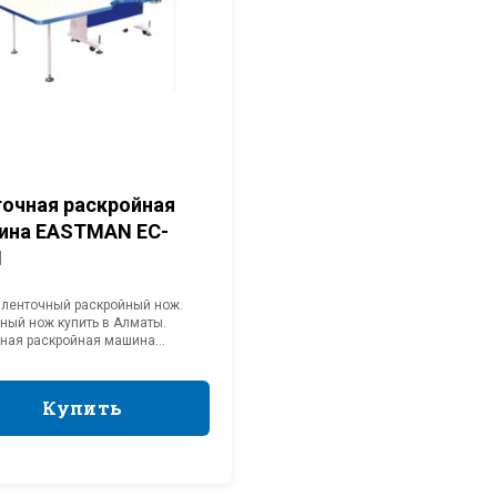
очная раскройная
ина EASTMAN EC-
N
 ленточный раскройный нож.
ный нож купить в Алматы.
ная раскройная машина
N. Раскройная машина купить.
Купить
Купить