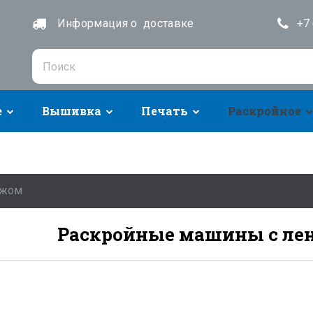
Информация о доставке
+7 
е
Вышивка
Печать
Раскройное
ожом
Раскройные машины с л