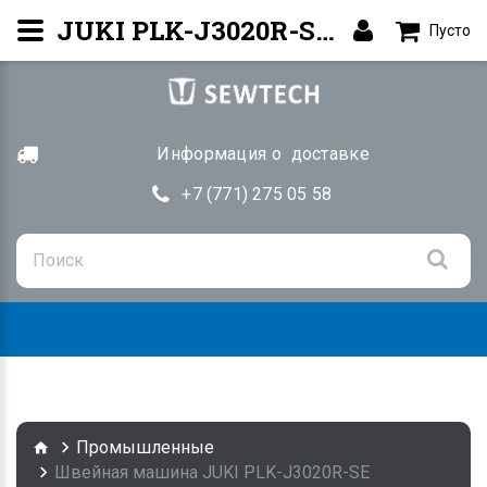
JUKI PLK-J3020R-SE — Программируемая машина PLK-J | Алматы
Пусто
Информация о доставке
+7 (771) 275 05 58
Togg
navig
Промышленные
Швейная машина JUKI PLK-J3020R-SE