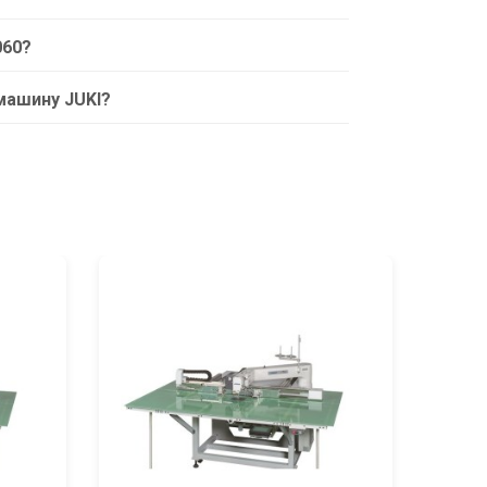
060?
машину JUKI?