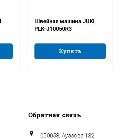
I
Швейная машина JUKI
Шве
PLK-J10050R3
PLK
Купить
Купить
Обратная связь
050058, Ауэзова 132