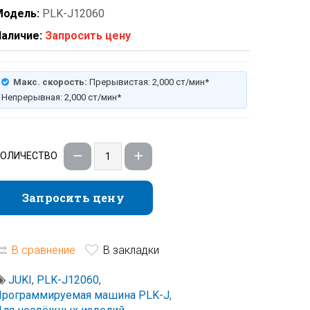
Модель:
PLK-J12060
аличие:
Запросить цену
Макс. скорость:
Прерывистая: 2,000 ст/мин*
Непрерывная: 2,000 ст/мин*
КОЛИЧЕСТВО
Запросить цену
Запросить цену
В сравнение
В закладки
JUKI
,
PLK-J12060
,
Программируемая машина PLK-J
,