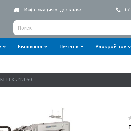
Информация о доставке
+7 
е
Вышивка
Печать
Раскройное
KI PLK-J12060
П