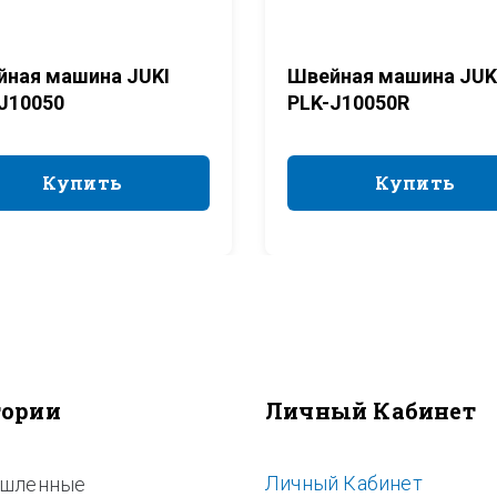
ная машина JUKI
Швейная машина JUK
J10050
PLK-J10050R
Купить
Купить
Купить
Купить
гории
Личный Кабинет
Личный Кабинет
шленные