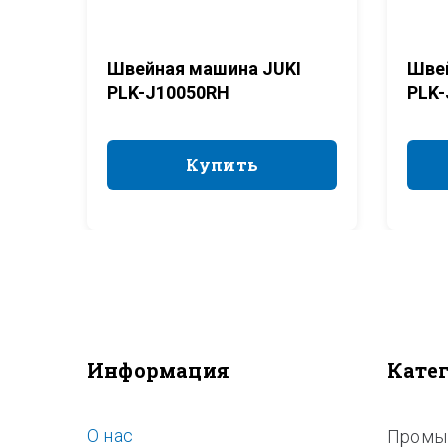
Швейная машина JUKI
Швей
PLK-J10050RH
PLK-
Купить
Купить
Информация
Кате
O нас
Промы