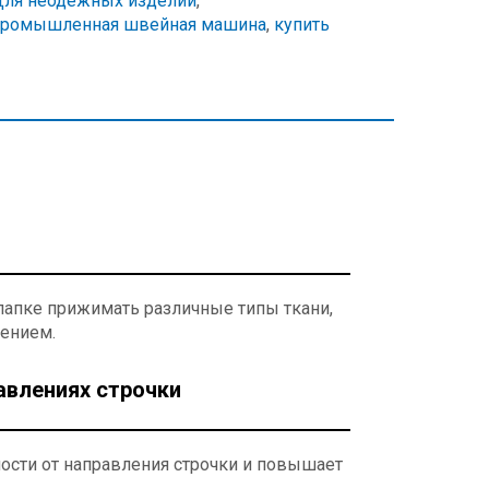
ля неодёжных изделий
,
промышленная швейная машина
,
купить
апке прижимать различные типы ткани,
лением.
авлениях строчки
ости от направления строчки и повышает