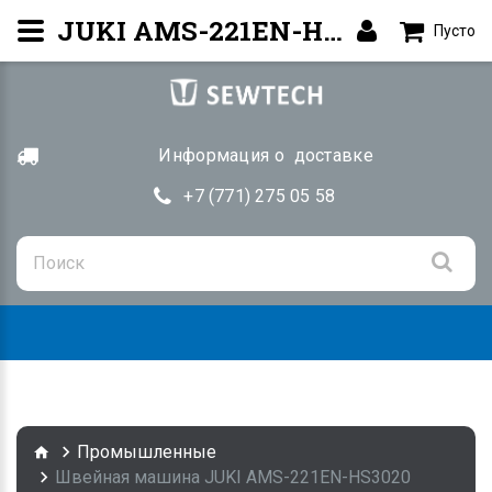
JUKI AMS-221EN-HS3020 — Программируемая машина | Алматы
Пусто
Информация о доставке
+7 (771) 275 05 58
Togg
navig
Промышленные
Швейная машина JUKI AMS-221EN-HS3020