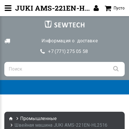
JUKI AMS-221EN-HL2516 — Программируемая машина | Алматы
Пусто
Информация о доставке
+7 (771) 275 05 58
Togg
navig
Промышленные
Швейная машина JUKI AMS-221EN-HL2516