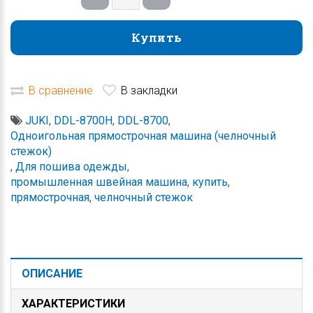
Купить
Купить
В сравнение
В закладки
JUKI
,
DDL-8700H
,
DDL-8700
,
Одноигольная прямострочная машина (челночный
стежок)
,
Для пошива одежды
,
промышленная швейная машина
,
купить
,
прямострочная
,
челночный стежок
ОПИСАНИЕ
ХАРАКТЕРИСТИКИ