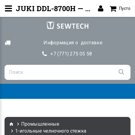
JUKI DDL-8700H — Прямострочная машина | Купить Алматы
Пусто
Информация о доставке
+7 (771) 275 05 58
Togg
navig
Промышленные
1-игольные челночного стежка