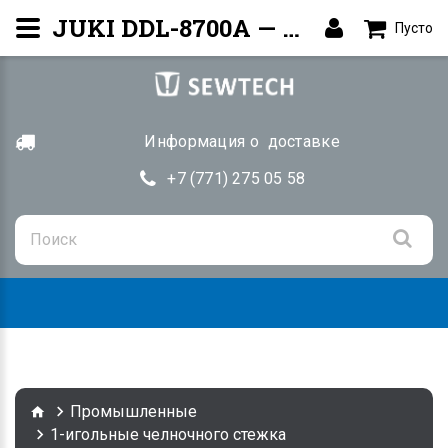
JUKI DDL-8700A — Прямострочная машина | Купить Алматы
Пусто
Информация о доставке
+7 (771) 275 05 58
Togg
navig
Промышленные
1-игольные челночного стежка