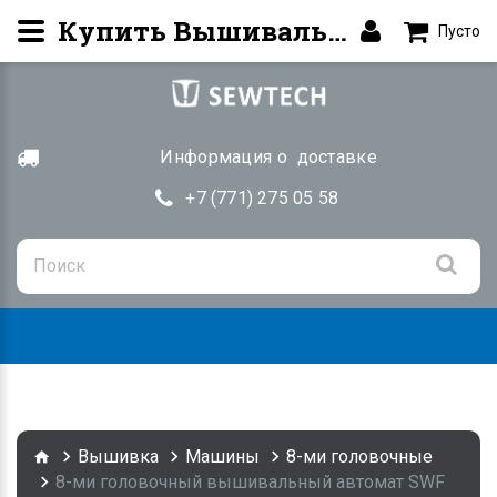
Купить Вышивальный автомат SWF KE-UH1508-45. Вышивка | SEWTECH.KZ
Пусто
Информация о доставке
+7 (771) 275 05 58
Togg
navig
Вышивка
Машины
8-ми головочные
8-ми головочный вышивальный автомат SWF