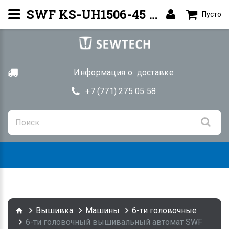
SWF KS-UH1506-45 Вышивальный автомат Купить в Алматы | SEWTECH.KZ
Пусто
Информация о доставке
+7 (771) 275 05 58
Togg
navig
Вышивка
Машины
6-ти головочные
6-ти головочный вышивальный автомат SWF