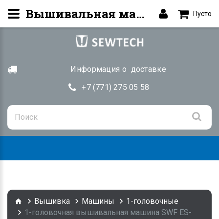
Вышивальная машина SWF ES-T1501C (Pro) купить в рассрочку | SEWTECH.KZ
Пусто
Информация о доставке
+7 (771) 275 05 58
Togg
navig
Вышивка
Машины
1-головочные
1-головочная вышивальная машина SWF ES-