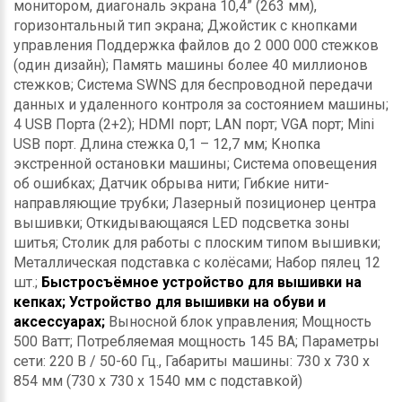
монитором, диагональ экрана 10,4” (263 мм),
горизонтальный тип экрана; Джойстик с кнопками
управления Поддержка файлов до 2 000 000 стежков
(один дизайн); Память машины более 40 миллионов
стежков; Система SWNS для беспроводной передачи
данных и удаленного контроля за состоянием машины;
4 USB Порта (2+2); HDMI порт; LAN порт; VGA порт; Mini
USB порт. Длина стежка 0,1 – 12,7 мм; Кнопка
экстренной остановки машины; Система оповещения
об ошибках; Датчик обрыва нити; Гибкие нити-
направляющие трубки; Лазерный позиционер центра
вышивки; Откидывающаяся LED подсветка зоны
шитья; Столик для работы с плоским типом вышивки;
Металлическая подставка с колёсами; Набор пялец 12
шт.;
Быстросъёмное устройство для вышивки на
кепках; Устройство для вышивки на обуви и
аксессуарах;
Выносной блок управления; Мощность
500 Ватт; Потребляемая мощность 145 ВА; Параметры
сети: 220 В / 50-60 Гц., Габариты машины: 730 х 730 х
854 мм (730 х 730 х 1540 мм с подставкой)