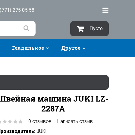
(771) 275 05 58
Пусто
Гладильное
Другое
Швейная машина JUKI LZ-
2287A
0 отзывов
Написать отзыв
роизводитель:
JUKI