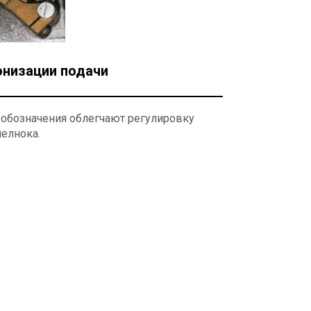
онизации подачи
 обозначения облегчают регулировку
челнока.