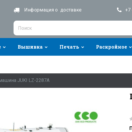
Информация о доставке
+7 
е
Вышивка
Печать
Раскройное
машина JUKI LZ-2287A
П