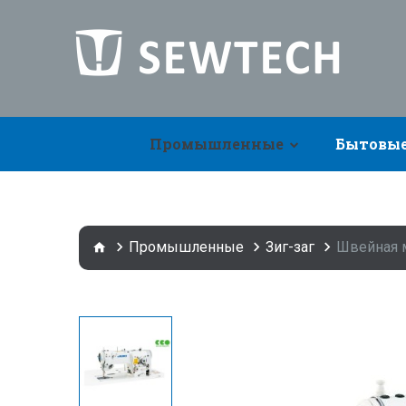
Промышленные
Бытовы
Промышленные
Зиг-заг
Швейная 