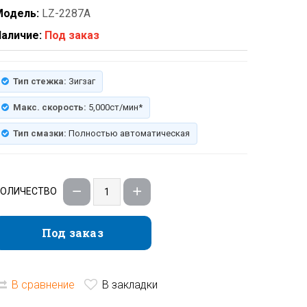
Модель:
LZ-2287A
аличие:
Под заказ
Тип стежка:
Зигзаг
Макс. скорость:
5,000ст/мин*
Тип смазки:
Полностью автоматическая
КОЛИЧЕСТВО
Под заказ
Под заказ
В сравнение
В закладки