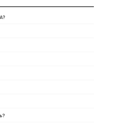
7A?
ь?