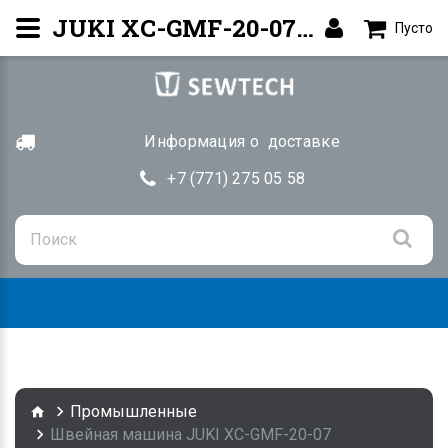
JUKI XC-GMF-20-07 — Блок управления | Купить Алматы
Пусто
Информация о доставке
+7 (771) 275 05 58
Togg
navig
Промышленные
Швейная машина JUKI XC-GMF-20-07