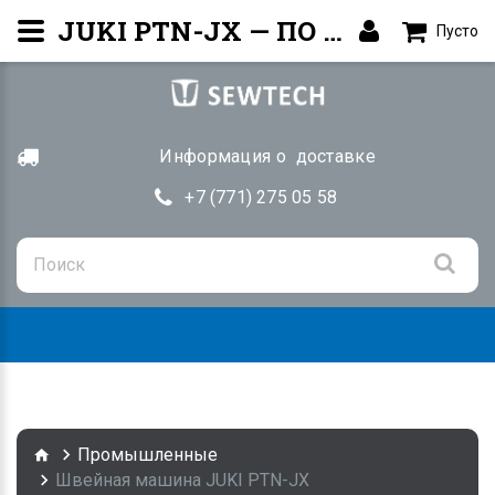
JUKI PTN-JX — ПО / системы | Купить Алматы
Пусто
Информация о доставке
+7 (771) 275 05 58
Togg
navig
Промышленные
Швейная машина JUKI PTN-JX