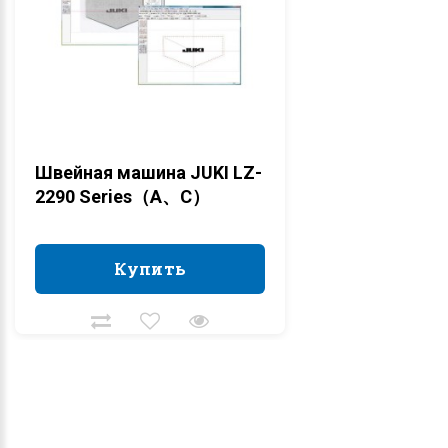
Швейная машина JUKI LZ-
2290 Series（A、C）
Купить
Купить