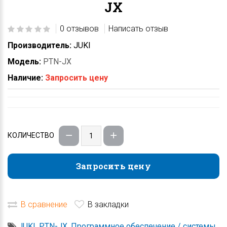
JX
0 отзывов
Написать отзыв
Производитель:
JUKI
Модель:
PTN-JX
Наличие:
Запросить цену
КОЛИЧЕСТВО
Запросить цену
Запросить цену
В сравнение
В закладки
JUKI
,
PTN-JX
,
Программное обеспечение / системы
,