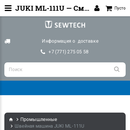
JUKI ML-111U — Смёточная машина | Купить Алматы
Пусто
Информация о доставке
+7 (771) 275 05 58
Togg
navig
Промышленные
Швейная машина JUKI ML-111U