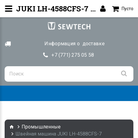
JUKI LH-4588CFS-7 — 2-игольная прямострочная | Купить Алматы
Пусто
Информация о доставке
+7 (771) 275 05 58
Togg
navig
Промышленные
Швейная машина JUKI LH-4588CFS-7