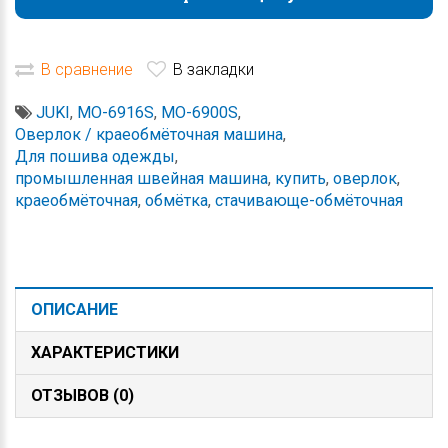
В сравнение
В закладки
JUKI
,
MO-6916S
,
MO-6900S
,
Оверлок / краеобмёточная машина
,
Для пошива одежды
,
промышленная швейная машина
,
купить
,
оверлок
,
краеобмёточная
,
обмётка
,
стачивающе-обмёточная
ОПИСАНИЕ
ХАРАКТЕРИСТИКИ
ОТЗЫВОВ (0)