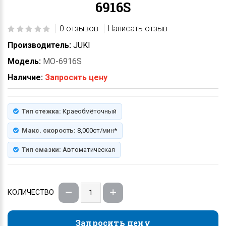
6916S
0 отзывов
Написать отзыв
Производитель:
JUKI
Модель:
MO-6916S
Наличие:
Запросить цену
Тип стежка:
Краеобмёточный
Макс. скорость:
8,000ст/мин*
Тип смазки:
Автоматическая
КОЛИЧЕСТВО
Запросить цену
Запросить цену