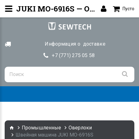
JUKI MO-6916S — Оверлок | Купить Алматы
Пусто
Информация о доставке
+7 (771) 275 05 58
Togg
navig
Промышленные
Оверлоки
Швейная машина JUKI MO-6916S