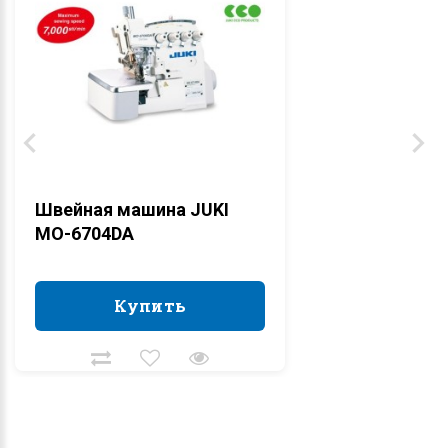
Швейная машина JUKI
MO-6704DA
Купить
Купить