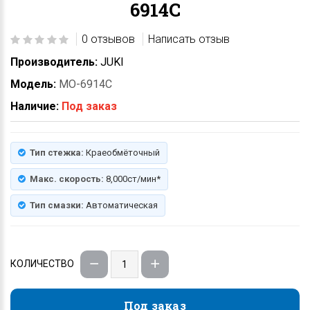
6914C
0 отзывов
Написать отзыв
Производитель:
JUKI
Модель:
MO-6914C
Наличие:
Под заказ
Тип стежка:
Краеобмёточный
Макс. скорость:
8,000ст/мин*
Тип смазки:
Автоматическая
КОЛИЧЕСТВО
Под заказ
Под заказ