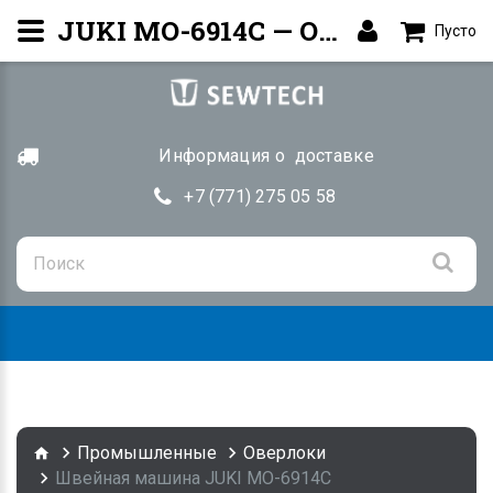
JUKI MO-6914C — Оверлок | Купить Алматы
Пусто
Информация о доставке
+7 (771) 275 05 58
Togg
navig
Промышленные
Оверлоки
Швейная машина JUKI MO-6914C