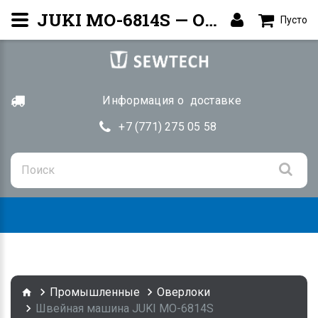
JUKI MO-6814S — Оверлок | Купить Алматы
Пусто
Информация о доставке
+7 (771) 275 05 58
Togg
navig
Промышленные
Оверлоки
Швейная машина JUKI MO-6814S