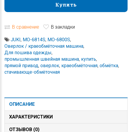
Купить
Купить
В сравнение
В закладки
JUKI
,
MO-6814S
,
MO-6800S
,
Оверлок / краеобмёточная машина
,
Для пошива одежды
,
промышленная швейная машина
,
купить
,
прямой привод
,
оверлок
,
краеобмёточная
,
обмётка
,
стачивающе-обмёточная
ОПИСАНИЕ
ХАРАКТЕРИСТИКИ
ОТЗЫВОВ (0)