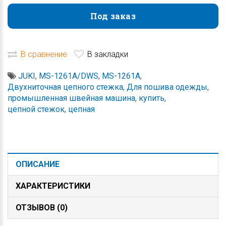
Под заказ
Под заказ
В сравнение
В закладки
JUKI
,
MS-1261A/DWS
,
MS-1261A
,
Двухниточная цепного стежка
,
Для пошива одежды
,
промышленная швейная машина
,
купить
,
цепной стежок
,
цепная
ОПИСАНИЕ
ХАРАКТЕРИСТИКИ
ОТЗЫВОВ (0)