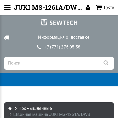
JUKI MS-1261A/DWS — Цепной стежок | Купить Алматы
Пусто
Информация о доставке
+7 (771) 275 05 58
Togg
navig
Промышленные
Швейная машина JUKI MS-1261A/DWS