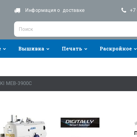
Информация о доставке
+7 
е
Вышивка
Печать
Раскройное
KI MEB-3900C
П