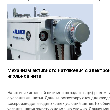
Механизм активного натяжения с электро
игольной нити
Натяжение игольной нити можно задать в цифровом ви
с условиями шитья. Данные регистрируются для каждо
воспроизведения одинаковых условий шитья. На обы
условия шитья зачастую довольно сложно. Данная маш