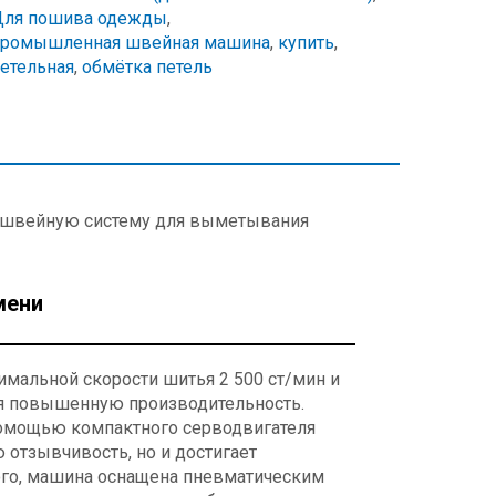
Для пошива одежды
,
промышленная швейная машина
,
купить
,
етельная
,
обмётка петель
 швейную систему для выметывания
мени
мальной скорости шитья 2 500 ст/мин и
уя повышенную производительность.
помощью компактного серводвигателя
 отзывчивость, но и достигает
ого, машина оснащена пневматическим