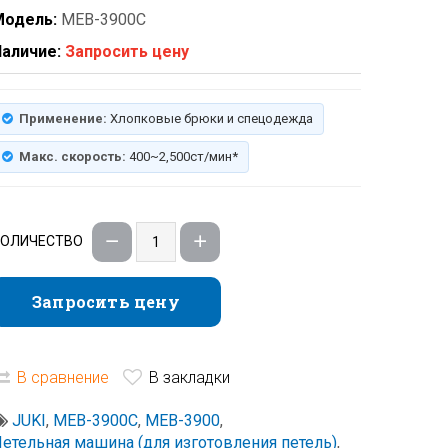
Модель:
MEB-3900C
аличие:
Запросить цену
Применение:
Хлопковые брюки и спецодежда
Макс. скорость:
400~2,500ст/мин*
КОЛИЧЕСТВО
Запросить цену
Запросить цену
В сравнение
В закладки
JUKI
,
MEB-3900C
,
MEB-3900
,
етельная машина (для изготовления петель)
,