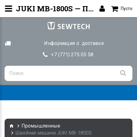
JUKI MB-1800S — Пуговичная машина | Купить Алматы
Пусто
Информация о доставке
+7 (771) 275 05 58
Togg
navig
Промышленные
Швейная машина JUKI MB-1800S