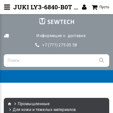
JUKI LY3-6840-B0T — Рукавная машина | Купить Алматы
Пусто
Информация о доставке
+7 (771) 275 05 58
Togg
navig
Промышленные
Для кожи и тяжелых материалов