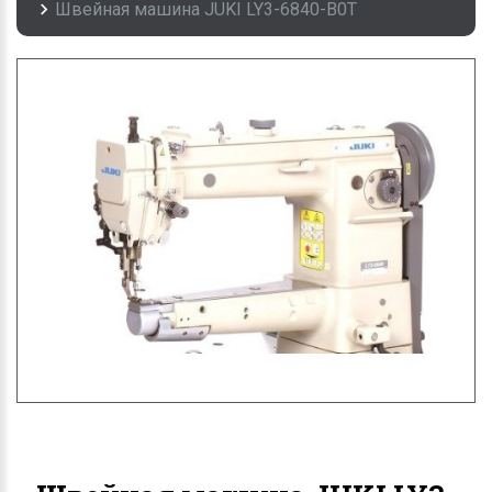
Швейная машина JUKI LY3-6840-B0T