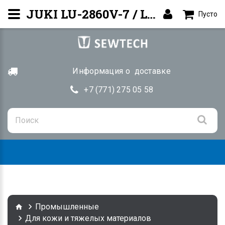
JUKI LU-2860V-7 / LU-2860NV-7 — Плоская платформа | Алматы
Пусто
Информация о доставке
+7 (771) 275 05 58
Togg
navig
Промышленные
Для кожи и тяжелых материалов