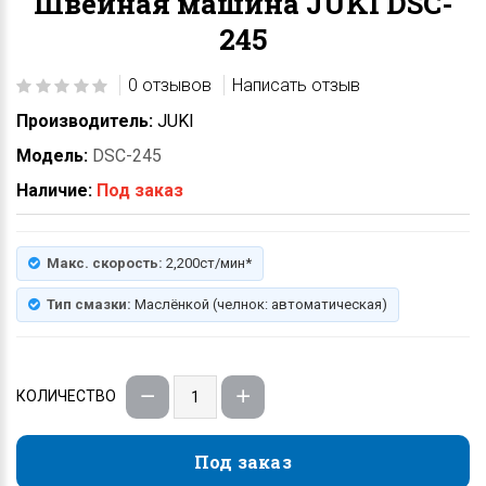
Швейная машина JUKI DSC-
245
0 отзывов
Написать отзыв
Производитель:
JUKI
Модель:
DSC-245
Наличие:
Под заказ
Макс. скорость:
2,200ст/мин*
Тип смазки:
Маслёнкой (челнок: автоматическая)
КОЛИЧЕСТВО
Под заказ
Под заказ