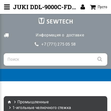
JUKI DDL-9000C-FDS — Прямострочная машина | Купить Алматы
Пусто
Информация о доставке
+7 (771) 275 05 58
Togg
navig
Промышленные
1-игольные челночного стежка