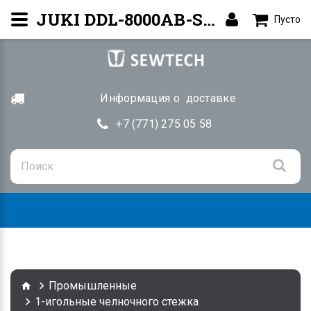
JUKI DDL-8000AB-SJ — Прямострочная машина | Купить Алматы
Пусто
Информация о доставке
+7 (771) 275 05 58
Togg
navig
Промышленные
1-игольные челночного стежка