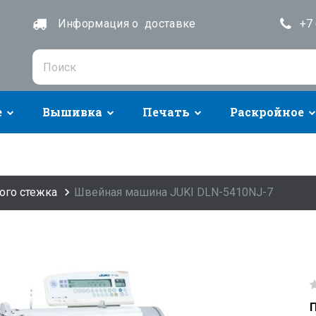
Информация о доставке
+7 
е
Вышивка
Печать
Раскройное
ого стежка
Швейная машина JUKI DLN-5410NJ-7
П