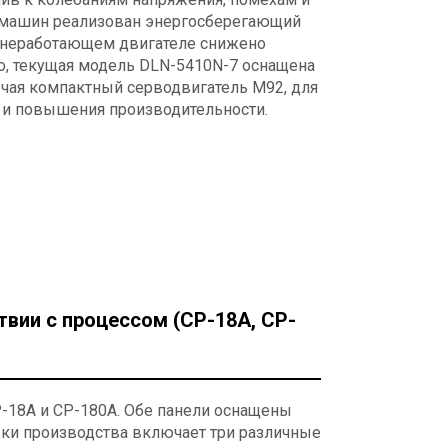
 машин реализован энергосберегающий
 неработающем двигателе снижено
го, текущая модель DLN-5410N-7 оснащена
ая компактный серводвигатель M92, для
 и повышения производительности.
твии с процессом (CP-18A, CP-
-18A и CP-180A. Обе панели оснащены
ки производства включает три различные