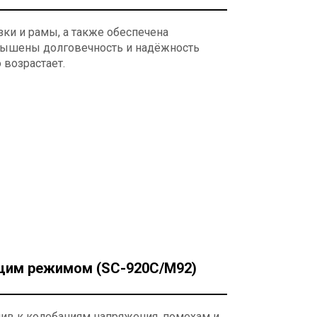
зки и рамы, а также обеспечена
овышены долговечность и надёжность
 возрастает.
ющим режимом (SC-920C/M92)
чив к колебаниям напряжения, помехам и