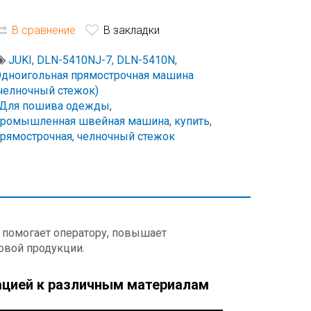
В сравнение
В закладки
JUKI
,
DLN-5410NJ-7
,
DLN-5410N
,
дноигольная прямострочная машина
челночный стежок)
Для пошива одежды
,
промышленная швейная машина
,
купить
,
рямострочная
,
челночный стежок
 помогает оператору, повышает
овой продукции.
ацией к различным материалам