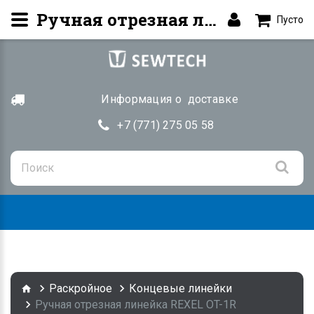
Ручная отрезная линейка REXEL OT-1R Купить в Алматы | SEWTECH.KZ
Пусто
Информация о доставке
+7 (771) 275 05 58
Togg
navig
Раскройное
Концевые линейки
Ручная отрезная линейка REXEL OT-1R