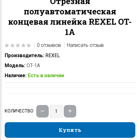
Отрезная
полуавтоматическая
концевая линейка REXEL OT-
1A
0 отзывов
Написать отзыв
Производитель:
REXEL
Модель:
OT-1A
Наличие:
Есть в наличии
КОЛИЧЕСТВО
Купить
Купить