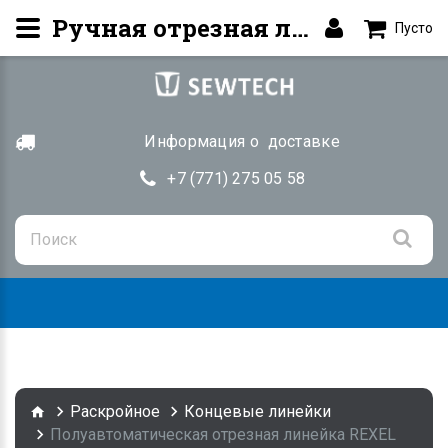
Ручная отрезная линейка REXEL OT-1A Купить в Алматы | SEWTECH.KZ
Пусто
Информация о доставке
+7 (771) 275 05 58
Togg
navig
Раскройное
Концевые линейки
Полуавтоматическая отрезная линейка REXEL