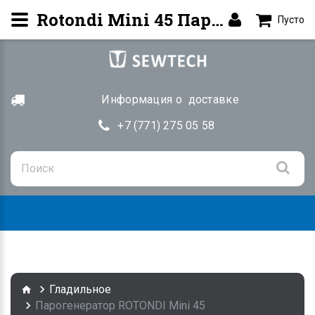
Rotondi Mini 45 Парогенератор серии "мини", с электропаровым утюгом | SEWTECH.KZ
Пусто
Информация о доставке
+7 (771) 275 05 58
Togg
navig
Гладильное
Парогенератор ROTONDI Mini 45