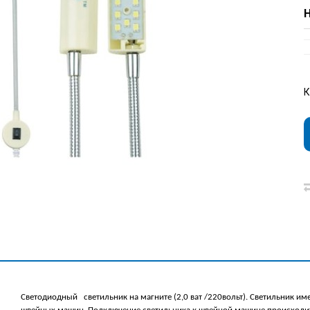
Н
Светодиодный   светильник на магните (2,0 ват /220вольт). Светильник им