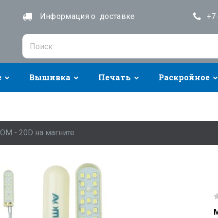
Информация о доставке
+7 
е
Вышивка
Печать
Раскройное
OM - 20D на магните