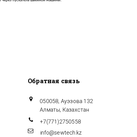
 через пускатель швейной машины.
Обратная связь
050058, Ауэзова 132
Алматы, Казахстан
+7(771)2750558
info@sewtech.kz