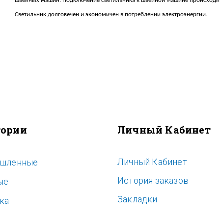
швейных машин. Подключение светильника к швейной машине происходит
Светильник долговечен и экономичен в потреблении электроэнергии.
гории
Личный Кабинет
Личный Кабинет
шленные
История заказов
ые
Закладки
ка
ь