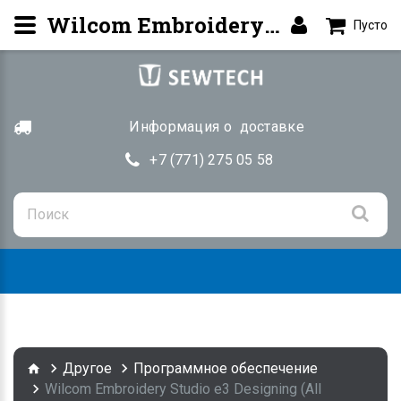
Wilcom Embroidery Studio е3 Designing (All Elements) Купить в Казахстане
Пусто
Информация о доставке
+7 (771) 275 05 58
Togg
navig
Другое
Программное обеспечение
Wilcom Embroidery Studio е3 Designing (All