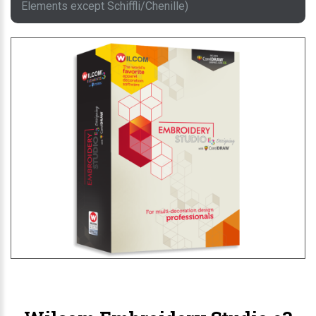
Elements except Schiffli/Chenille)