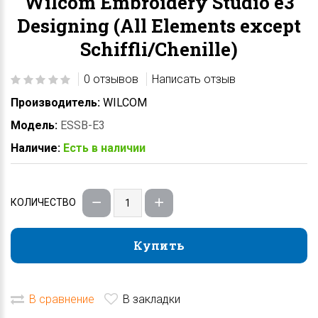
Wilcom Embroidery Studio е3
Designing (All Elements except
Schiffli/Chenille)
0 отзывов
Написать отзыв
Производитель:
WILCOM
Модель:
ESSB-E3
Наличие:
Есть в наличии
КОЛИЧЕСТВО
Купить
Купить
В сравнение
В закладки