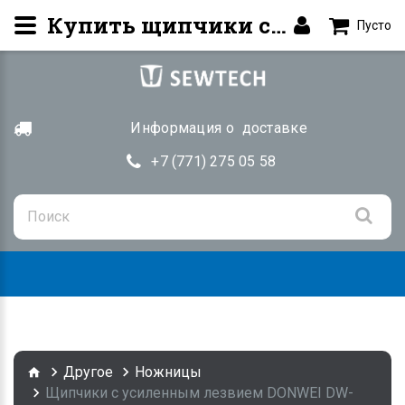
Купить щипчики с усиленным лезвием DONWEI DW-TS9000 | SEWTECH.KZ
Пусто
Информация о доставке
+7 (771) 275 05 58
Togg
navig
Другое
Ножницы
Щипчики с усиленным лезвием DONWEI DW-