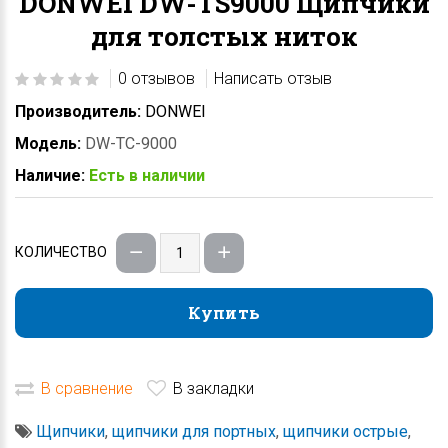
DONWEI DW-TS9000 Щипчики
для толстых ниток
0 отзывов
Написать отзыв
Производитель:
DONWEI
Модель:
DW-TC-9000
Наличие:
Есть в наличии
КОЛИЧЕСТВО
Купить
Купить
В сравнение
В закладки
Щипчики
,
щипчики для портных
,
щипчики острые
,