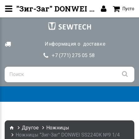
"Зиг-Заг" DONWEI SS2230K №9 1/4 купить в Алматы | SEWTECH.KZ
Пусто
Информация о доставке
+7 (771) 275 05 58
Togg
navig
Другое
Ножницы
Ножницы "Зиг-Заг" DONWEI SS2240K №9 1/4