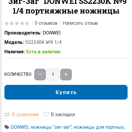
"Зиг-Заг" DONWEI SS2230K №9
1/4 портняжные ножницы
0 отзывов
Написать отзыв
Производитель:
DONWEI
Модель:
SS2240K №9 1/4
Наличие:
Есть в наличии
КОЛИЧЕСТВО
Купить
Купить
В сравнение
В закладки
DONWEI
,
ножницы "зиг-заг"
,
ножницы для портных
,