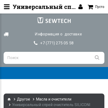
Универсальный спрей очиститель. Siliconi PULISUPER купить в Алматы
Пусто
Информация о доставке
+7 (771) 275 05 58
Togg
navig
Другое
Масла и очистители
Универсальный спрей очиститель SILICONI