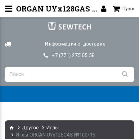
ORGAN UYx128GAS №100/16. Купить в Алматы | SEWTECH.KZ
Пусто
Информация о доставке
+7 (771) 275 05 58
Togg
navig
Другое
Иглы
Иглы ORGAN UYx128GAS №100/16