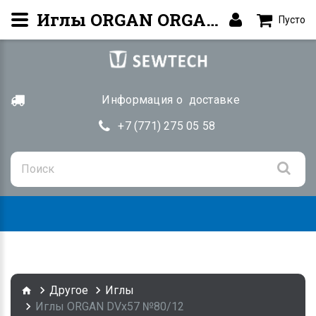
Иглы ORGAN ORGAN DVx57 №80/12. Купить в Алматы | SEWTECH.KZ
Пусто
Информация о доставке
+7 (771) 275 05 58
Togg
navig
Другое
Иглы
Иглы ORGAN DVx57 №80/12