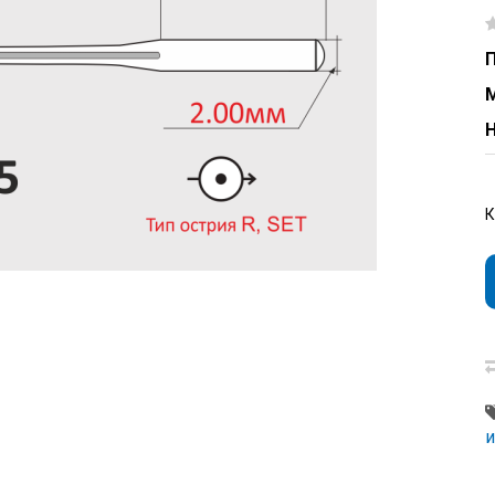
П
Н
и