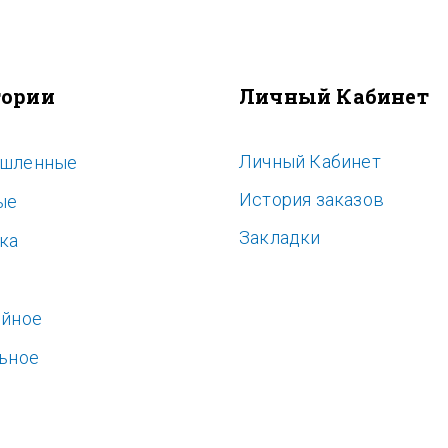
гории
Личный Кабинет
Личный Кабинет
шленные
История заказов
ые
Закладки
ка
ь
ойное
ьное
е