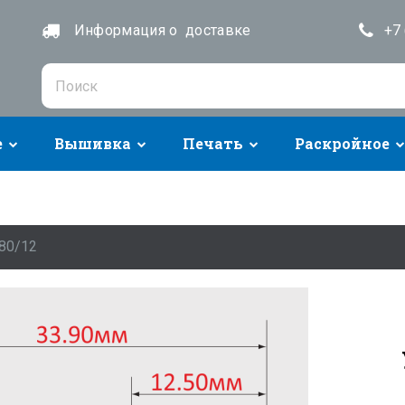
Информация о доставке
+7 
е
Вышивка
Печать
Раскройное
80/12