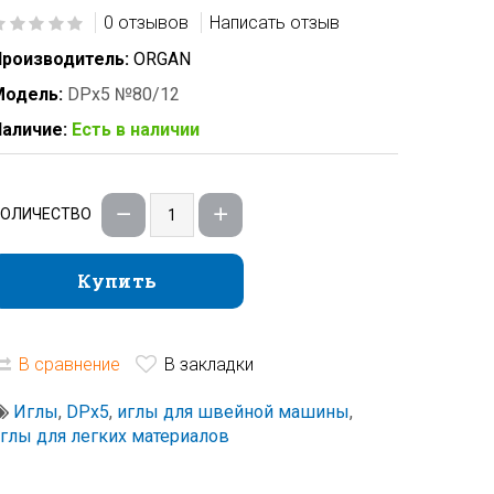
0 отзывов
Написать отзыв
роизводитель:
ORGAN
Модель:
DPx5 №80/12
аличие:
Есть в наличии
КОЛИЧЕСТВО
Купить
Купить
В сравнение
В закладки
Иглы
,
DPx5
,
иглы для швейной машины
,
глы для легких материалов