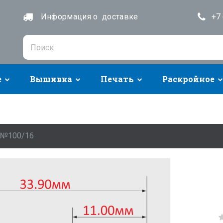
Информация о доставке
+7 
е
Вышивка
Печать
Раскройное
 №100/16