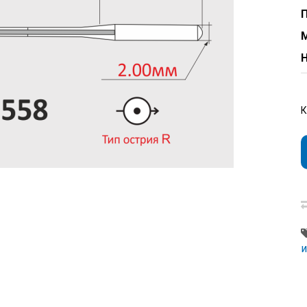
П
Н
и