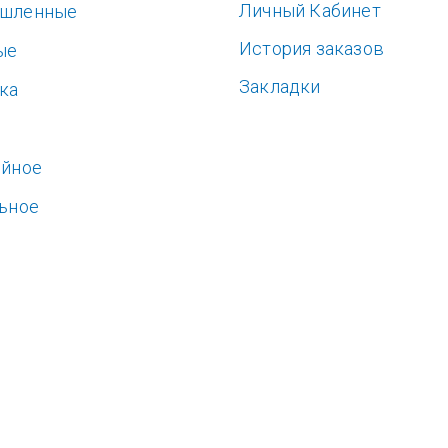
Личный Кабинет
шленные
История заказов
ые
Закладки
ка
ь
ойное
ьное
е