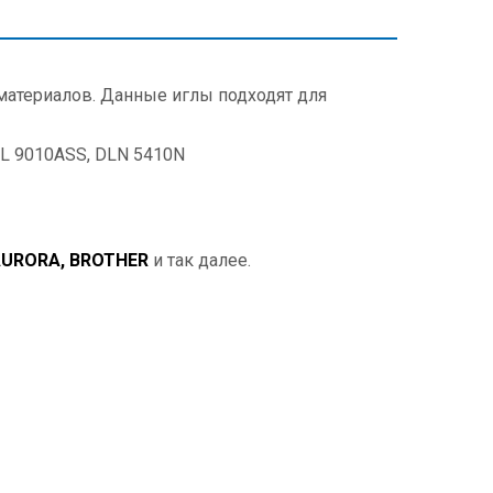
 материалов. Данные иглы подходят для
DL 9010ASS, DLN 5410N
AURORA, BROTHER
и так далее.