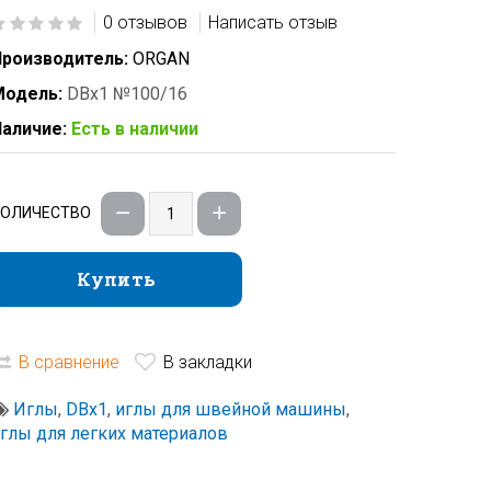
0 отзывов
Написать отзыв
роизводитель:
ORGAN
Модель:
DBx1 №100/16
аличие:
Есть в наличии
КОЛИЧЕСТВО
Купить
Купить
В сравнение
В закладки
Иглы
,
DBx1
,
иглы для швейной машины
,
глы для легких материалов