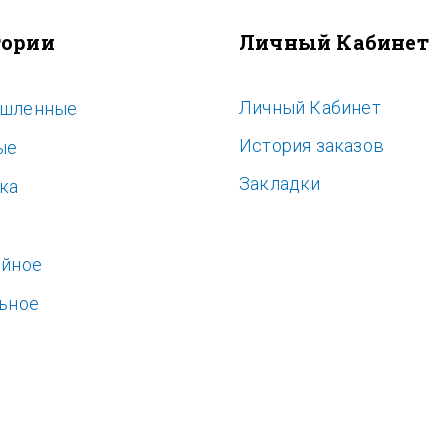
гории
Личный Кабинет
Личный Кабинет
шленные
История заказов
ые
Закладки
ка
ь
ойное
ьное
е