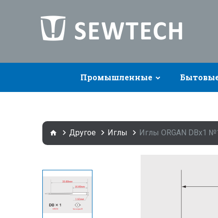
Промышленные
Бытовы
Другое
Иглы
Иглы ORGAN DBx1 №