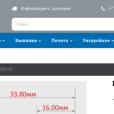
Информация о доставке
+7 
е
Вышивка
Печать
Раскройное
100/16