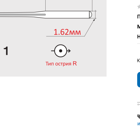
П
Н
и