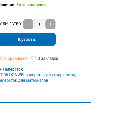
аличие:
Есть в наличии
КОЛИЧЕСТВО
Купить
Купить
В сравнение
В закладки
Наперсток
,
T-06 DONWEI наперсток для творчества
,
аперсток для материалов