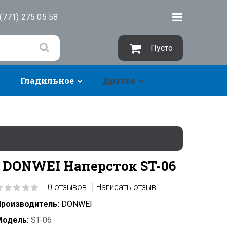
(771) 275 05 58
Пусто
Гладильное
Другое
DONWEI Наперсток ST-06
0 отзывов
Написать отзыв
роизводитель:
DONWEI
Модель:
ST-06