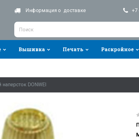
Информация о доставке
+7 
е
Вышивка
Печать
Раскройное
й наперсток DONWEI
П