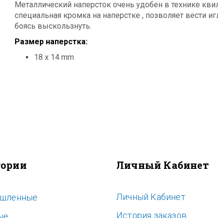
Металлический наперсток очень удобен в технике кви
специальная кромка на наперстке , позволяет вести и
боясь выскользнуть.
Размер наперстка:
18 x 14 mm
гории
Личный Кабинет
Личный Кабинет
шленные
История заказов
ые