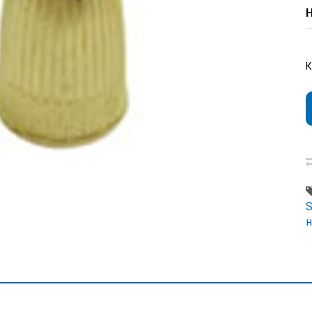
Н
S
н