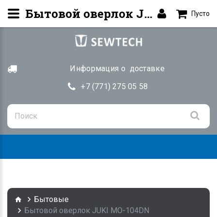
Бытовой оверлок JUKI MO-104DN. Купить в рассрочку | SEWTECH.KZ
Пусто
Информация о доставке
+7 (771) 275 05 58
Togg
navig
Бытовые
Бытовой оверлок JUKI MO-104DN