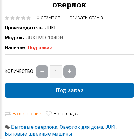
оверлок
0 отзывов
Написать отзыв
Производитель:
JUKI
Модель:
JUKI MO-104DN
Наличие:
Под заказ
КОЛИЧЕСТВО
Под заказ
Под заказ
В сравнение
В закладки
Бытовые оверлоки
,
Оверлок для дома
,
JUKI
,
Бытовые швейные машины