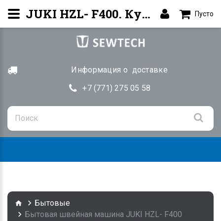
JUKI HZL- F400. Купить в рассрочку в Алматы | SEWTECH.KZ
Пусто
Информация о доставке
+7 (771) 275 05 58
Togg
navig
Бытовые
Бытовая швейная машина JUKI HZL- F400