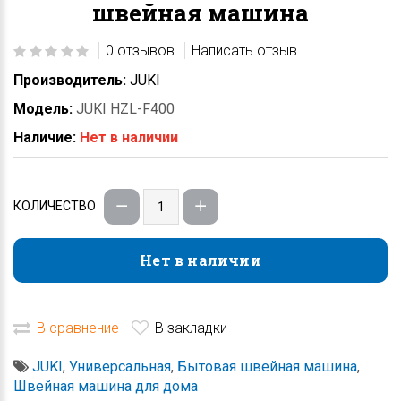
швейная машина
0 отзывов
Написать отзыв
Производитель:
JUKI
Модель:
JUKI HZL-F400
Наличие:
Нет в наличии
КОЛИЧЕСТВО
Нет в наличии
Нет в наличии
В сравнение
В закладки
JUKI
,
Универсальная
,
Бытовая швейная машина
,
Швейная машина для дома