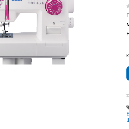
П
Н
Ш