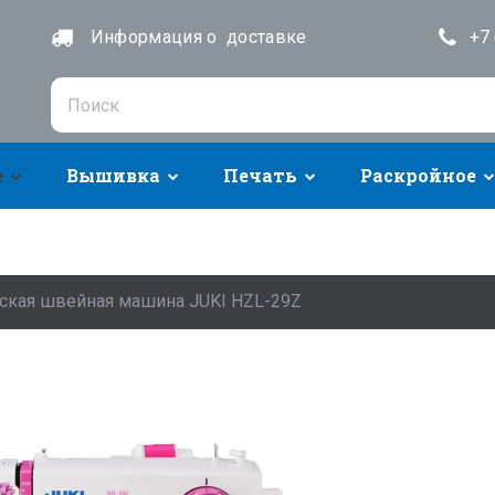
Информация о доставке
+7 
е
Вышивка
Печать
Раскройное
ская швейная машина JUKI HZL-29Z