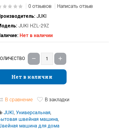
0 отзывов
Написать отзыв
роизводитель:
JUKI
Модель:
JUKI HZL-29Z
аличие:
Нет в наличии
КОЛИЧЕСТВО
Нет в наличии
Нет в наличии
В сравнение
В закладки
JUKI
,
Универсальная
,
Бытовая швейная машина
,
вейная машина для дома