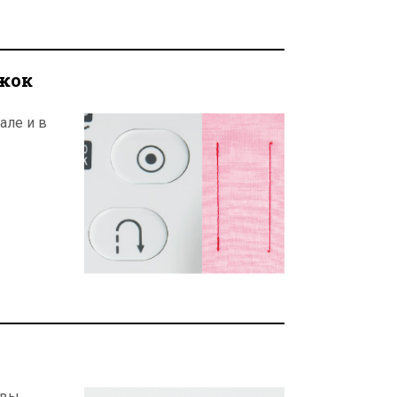
жок
але и в
 вы