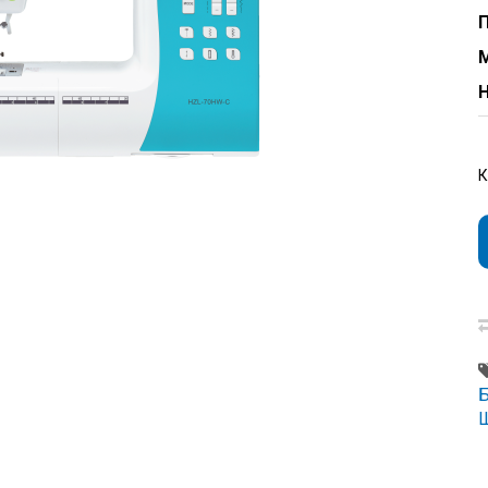
П
Н
Ш