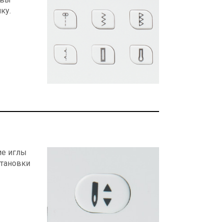
ку.
ие иглы
становки