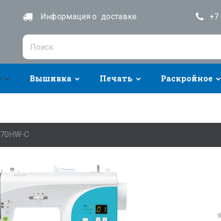
Информация о доставке
+7 
е
Вышивка
Печать
Раскройное
-70HW-C