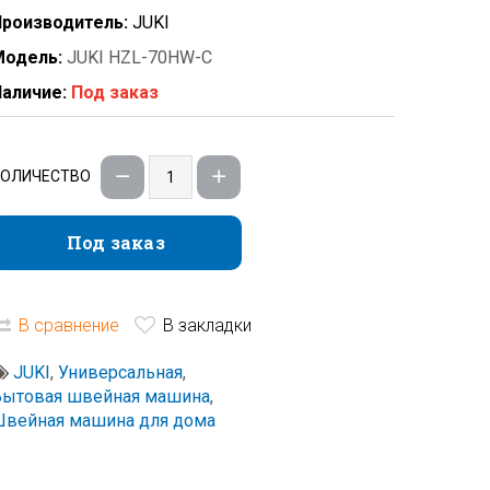
роизводитель:
JUKI
Модель:
JUKI HZL-70HW-C
аличие:
Под заказ
КОЛИЧЕСТВО
Под заказ
Под заказ
В сравнение
В закладки
JUKI
,
Универсальная
,
Бытовая швейная машина
,
вейная машина для дома